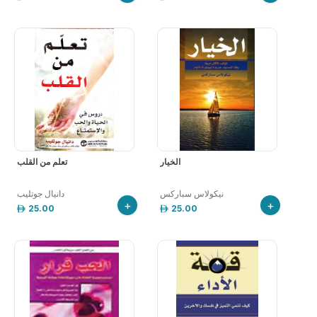
الخيار
تعلم من القلب
نيكولاس سباركس
دانيال جوتليب
+
+
25.00
25.00