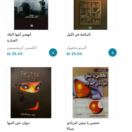
المكتبة في الليل
انهضي أيتها البلاد
الجبارة
ألبرتو مانغويل
الكسندر كريفتسيس
+
+
25.00
25.00
تحجبي يا بنيتي لتزدادي
ديوان عين المها
جمالا