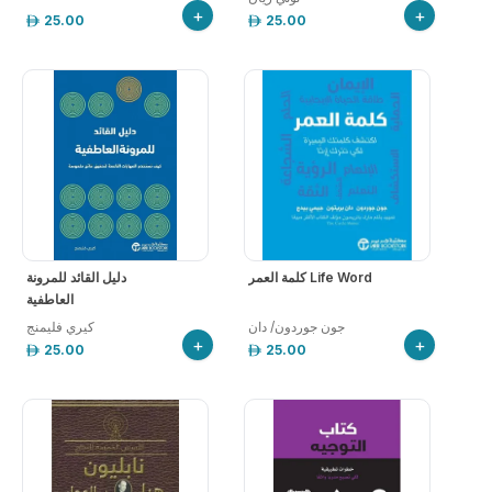
+
+
25.00
25.00
كلمة العمر Life Word
دليل القائد للمرونة
العاطفية
جون جوردون/ دان
كيري فليمنج
+
+
25.00
25.00