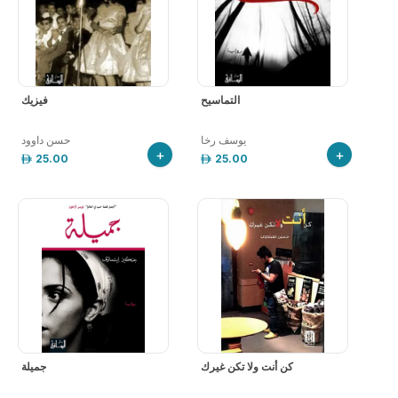
التماسيح
فيزيك
يوسف رخا
حسن داوود
+
+
25.00
25.00
كن أنت ولا تكن غيرك
جميلة