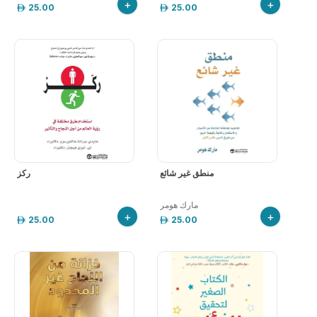
+
+
25.00
25.00
منطق غير شائع
ركز
‎مارك هومر
+
+
25.00
25.00