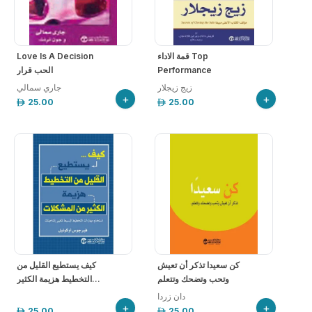
قمة الاداء Top
Love Is A Decision
Performance
الحب قرار
زيج زيجلار
جاري سمالي
+
+
25.00
25.00
كن سعيدا تذكر أن تعيش
‎كيف يستطيع القليل من
وتحب وتضحك وتتعلم
التخطيط هزيمة الكثير...
دان زردا
+
+
25.00
25.00