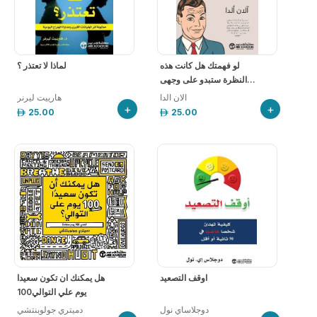
لو فهمتك هل كانت هذه
لماذا لا تعتذر ؟
النظرة ستبدو على وجهى...
الان الدا
هارييت ليرنر
+
+
25.00
25.00
اوقف التصعيد
هل يمكنك ان تكون سعيدا
100يوم علي التوالي
دوجلاساي نول
دميتري جولوبنتشي