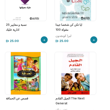
ايا تكن كن شخصا جيدا
25 نسبة و معايير
100 مقولة
ادارية عليك
+
+
25.00
25.00
الجيل القادم The Next
قصص عن الحماقة
Generat
توني ريان