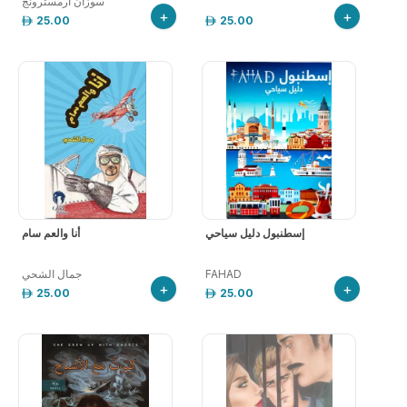
سوزان ارمسترونج
+
+
25.00
25.00
إسطنبول دليل سياحي
أنا والعم سام
FAHAD
جمال الشحي
+
+
25.00
25.00