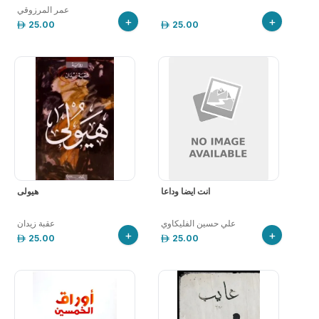
عمر المرزوقي
+
+
25.00
25.00
انت ايضا وداعا
هيولى
علي حسين الفليكاوي
عقبة زيدان
+
+
25.00
25.00