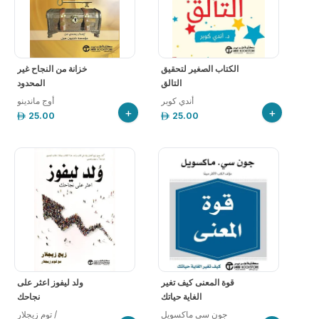
الكتاب الصغير لتحقيق
خزانة من النجاح غير
التالق
المحدود
أندي كوبر
أوج ماندينو
+
+
25.00
25.00
قوة المعنى كيف تغير
ولد ليفوز اعثر على
الغاية حياتك
نجاحك
‎توم زيجلار ‎/‎