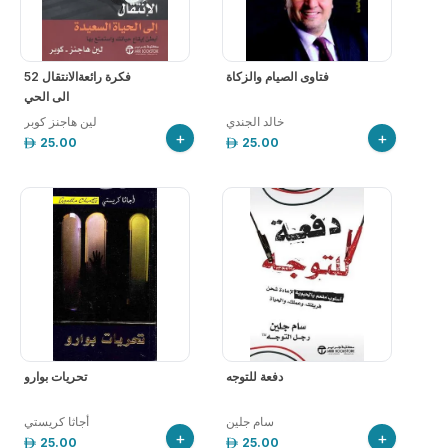
فتاوى الصيام والزكاة
52 فكرة رائعةالانتقال
الى الحي
خالد الجندي
لين هاجنز كوبر
+
+
25.00
25.00
دفعة للتوجه
تحريات بوارو
سام جلين
+
+
25.00
25.00